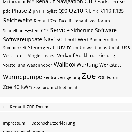
MY Renault
Navigation
OBD
Parkbremse
Motorraum
Q210
Phase 2
R110
Q90
R-Link
R135
pdc
ph II
Playlist
Reichweite
Renault Zoe Facelift
renault zoe forum
Service
Software
Sicherung
Schnellladesystem CCS
Softwareupdate Navi
SOH
SoH Wert
Sommerreifen
Steuergerät
TÜV
Sommerzeit
Türen
Umweltbonus
Unfall
USB
Verbrauch
Verkauf
Vorklimatisierung
Vergleichstest
Wallbox
Wartung
Werkstatt
Vorstellung
Wagenheber
Zoe
Wärmepumpe
zentralverrigelung
ZOE-Forum
Zoe 40 kWh
zoe forum
öffnet nicht
Renault ZOE Forum
Impressum
Datenschutzerklärung
Cookie Einstellungen