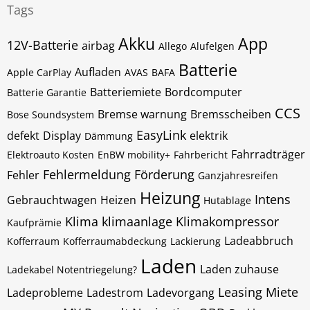
Tags
Akku
App
12V-Batterie
airbag
Allego
Alufelgen
Batterie
Aufladen
Apple CarPlay
AVAS
BAFA
Batteriemiete
Bordcomputer
Batterie Garantie
CCS
Bremse warnung
Bremsscheiben
Bose Soundsystem
EasyLink
defekt
Display
elektrik
Dämmung
Fahrradträger
Elektroauto Kosten
EnBW mobility+
Fahrbericht
Fehlermeldung
Förderung
Fehler
Ganzjahresreifen
Heizung
Intens
Gebrauchtwagen
Heizen
Hutablage
Klima
klimaanlage
Klimakompressor
Kaufprämie
Ladeabbruch
Kofferraum
Kofferraumabdeckung
Lackierung
Laden
Laden zuhause
Ladekabel Notentriegelung?
Leasing
Miete
Ladeprobleme
Ladestrom
Ladevorgang