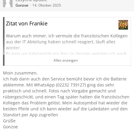
Gonzoe
14. Oktober 2025
Zitat von Frankie
Warum auch immer, ich vermute die französischen Kollegen
aus der IT Abteilung haben schnell reagiert, läuft alles
wieder.
Es kam vor Fahrtantritt ein Pop Up Fenster welches ich noch
nicht kannte ( sinngemäß wieder eine Zustimmung das
Alles anzeigen
Renault meine Daten verarbeiten darf ) und nachdem ich
dieses bestätigt hatte waren statt des „X“ wieder die beiden
Moin zusammen,
„Pfeile“ da.
ich hab dann auch den Service bemüht bevor ich die Batterie
abklemme. Mit WhatsApp (02232 739127) ging das sehr
Wirklich toller Kundenservice !
praktisch und schnell. Fotos nach Vorgabe gemacht und
rübergeschickt, und einen Tag später hatten die französischen
Danke für die tollen Tipps die ich hier bekommen habe,
Kollegen das Problem gelöst. Mein Autosymbol hat wieder die
viele Grüße Frank
beiden Pfeile und ich kann wieder auf die Ladedaten und den
Standort per App zugreifen
IMG_0668.jpg
Grüße
Gonzoe