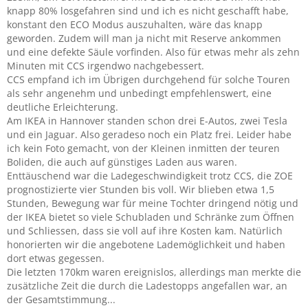
knapp 80% losgefahren sind und ich es nicht geschafft habe,
konstant den ECO Modus auszuhalten, wäre das knapp
geworden. Zudem will man ja nicht mit Reserve ankommen
und eine defekte Säule vorfinden. Also für etwas mehr als zehn
Minuten mit CCS irgendwo nachgebessert.
CCS empfand ich im Übrigen durchgehend für solche Touren
als sehr angenehm und unbedingt empfehlenswert, eine
deutliche Erleichterung.
Am IKEA in Hannover standen schon drei E-Autos, zwei Tesla
und ein Jaguar. Also geradeso noch ein Platz frei. Leider habe
ich kein Foto gemacht, von der Kleinen inmitten der teuren
Boliden, die auch auf günstiges Laden aus waren.
Enttäuschend war die Ladegeschwindigkeit trotz CCS, die ZOE
prognostizierte vier Stunden bis voll. Wir blieben etwa 1,5
Stunden, Bewegung war für meine Tochter dringend nötig und
der IKEA bietet so viele Schubladen und Schränke zum Öffnen
und Schliessen, dass sie voll auf ihre Kosten kam. Natürlich
honorierten wir die angebotene Lademöglichkeit und haben
dort etwas gegessen.
Die letzten 170km waren ereignislos, allerdings man merkte die
zusätzliche Zeit die durch die Ladestopps angefallen war, an
der Gesamtstimmung...