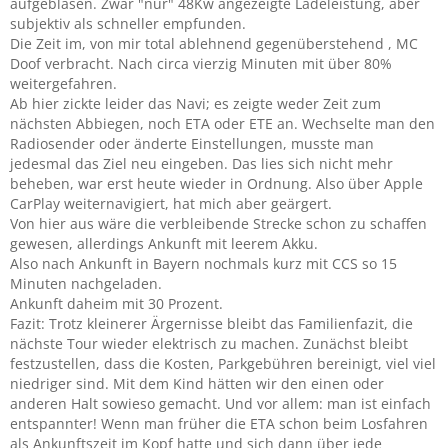
aufgeblasen. Zwar "nur" 48Kw angezeigte Ladeleistung, aber
subjektiv als schneller empfunden.
Die Zeit im, von mir total ablehnend gegenüberstehend , MC
Doof verbracht. Nach circa vierzig Minuten mit über 80%
weitergefahren.
Ab hier zickte leider das Navi; es zeigte weder Zeit zum
nächsten Abbiegen, noch ETA oder ETE an. Wechselte man den
Radiosender oder änderte Einstellungen, musste man
jedesmal das Ziel neu eingeben. Das lies sich nicht mehr
beheben, war erst heute wieder in Ordnung. Also über Apple
CarPlay weiternavigiert, hat mich aber geärgert.
Von hier aus wäre die verbleibende Strecke schon zu schaffen
gewesen, allerdings Ankunft mit leerem Akku.
Also nach Ankunft in Bayern nochmals kurz mit CCS so 15
Minuten nachgeladen.
Ankunft daheim mit 30 Prozent.
Fazit: Trotz kleinerer Ärgernisse bleibt das Familienfazit, die
nächste Tour wieder elektrisch zu machen. Zunächst bleibt
festzustellen, dass die Kosten, Parkgebühren bereinigt, viel viel
niedriger sind. Mit dem Kind hätten wir den einen oder
anderen Halt sowieso gemacht. Und vor allem: man ist einfach
entspannter! Wenn man früher die ETA schon beim Losfahren
als Ankunftszeit im Kopf hatte und sich dann über jede