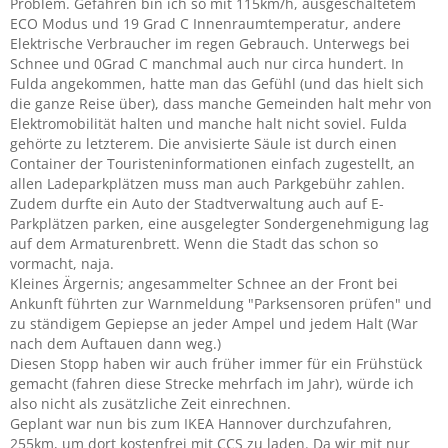
Problem. Gefahren bin ich so mit 115km/h, ausgeschaltetem
ECO Modus und 19 Grad C Innenraumtemperatur, andere
Elektrische Verbraucher im regen Gebrauch. Unterwegs bei
Schnee und 0Grad C manchmal auch nur circa hundert. In
Fulda angekommen, hatte man das Gefühl (und das hielt sich
die ganze Reise über), dass manche Gemeinden halt mehr von
Elektromobilität halten und manche halt nicht soviel. Fulda
gehörte zu letzterem. Die anvisierte Säule ist durch einen
Container der Touristeninformationen einfach zugestellt, an
allen Ladeparkplätzen muss man auch Parkgebühr zahlen.
Zudem durfte ein Auto der Stadtverwaltung auch auf E-
Parkplätzen parken, eine ausgelegter Sondergenehmigung lag
auf dem Armaturenbrett. Wenn die Stadt das schon so
vormacht, naja.
Kleines Ärgernis; angesammelter Schnee an der Front bei
Ankunft führten zur Warnmeldung "Parksensoren prüfen" und
zu ständigem Gepiepse an jeder Ampel und jedem Halt (War
nach dem Auftauen dann weg.)
Diesen Stopp haben wir auch früher immer für ein Frühstück
gemacht (fahren diese Strecke mehrfach im Jahr), würde ich
also nicht als zusätzliche Zeit einrechnen.
Geplant war nun bis zum IKEA Hannover durchzufahren,
255km, um dort kostenfrei mit CCS zu laden. Da wir mit nur