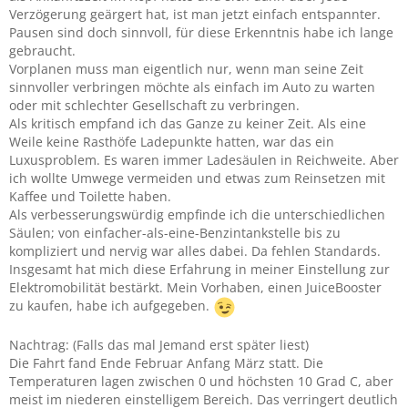
Verzögerung geärgert hat, ist man jetzt einfach entspannter.
Pausen sind doch sinnvoll, für diese Erkenntnis habe ich lange
gebraucht.
Vorplanen muss man eigentlich nur, wenn man seine Zeit
sinnvoller verbringen möchte als einfach im Auto zu warten
oder mit schlechter Gesellschaft zu verbringen.
Als kritisch empfand ich das Ganze zu keiner Zeit. Als eine
Weile keine Rasthöfe Ladepunkte hatten, war das ein
Luxusproblem. Es waren immer Ladesäulen in Reichweite. Aber
ich wollte Umwege vermeiden und etwas zum Reinsetzen mit
Kaffee und Toilette haben.
Als verbesserungswürdig empfinde ich die unterschiedlichen
Säulen; von einfacher-als-eine-Benzintankstelle bis zu
kompliziert und nervig war alles dabei. Da fehlen Standards.
Insgesamt hat mich diese Erfahrung in meiner Einstellung zur
Elektromobilität bestärkt. Mein Vorhaben, einen JuiceBooster
zu kaufen, habe ich aufgegeben.
Nachtrag: (Falls das mal Jemand erst später liest)
Die Fahrt fand Ende Februar Anfang März statt. Die
Temperaturen lagen zwischen 0 und höchsten 10 Grad C, aber
meist im niederen einstelligem Bereich. Das verringert deutlich