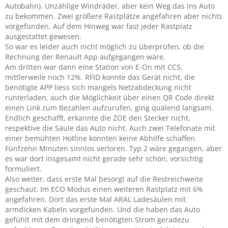
Autobahn). Unzählige Windräder, aber kein Weg das ins Auto
zu bekommen. Zwei größere Rastplätze angefahren aber nichts
vorgefunden. Auf dem Hinweg war fast jeder Rastplatz
ausgestattet gewesen.
So war es leider auch nicht möglich zu überprüfen, ob die
Rechnung der Renault App aufgegangen wäre.
Am dritten war dann eine Station von E-On mit CCS,
mittlerweile noch 12%. RFID konnte das Gerät nicht, die
benötigte APP liess sich mangels Netzabdeckung nicht
runterladen, auch die Möglichkeit über einen QR Code direkt
einen Link zum Bezahlen aufzurufen, ging quälend langsam.
Endlich geschafft, erkannte die ZOE den Stecker nicht,
respektive die Säule das Auto nicht. Auch zwei Telefonate mit
einer bemühten Hotline konnten keine Abhilfe schaffen.
Fünfzehn Minuten sinnlos verloren. Typ 2 wäre gegangen, aber
es war dort insgesamt nicht gerade sehr schön, vorsichtig
formuliert.
Also weiter, dass erste Mal besorgt auf die Restreichweite
geschaut. Im ECO Modus einen weiteren Rastplatz mit 6%
angefahren. Dort das erste Mal ARAL Ladesäulen mit
armdicken Kabeln vorgefunden. Und die haben das Auto
gefühlt mit dem dringend benötigten Strom geradezu