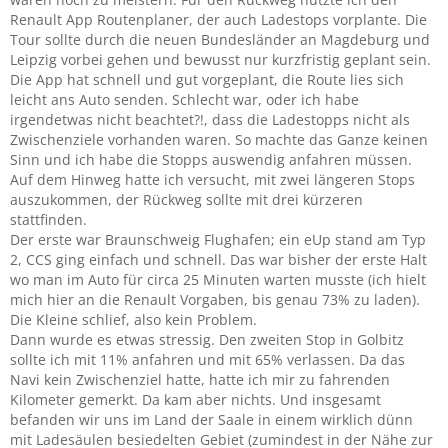
Renault App Routenplaner, der auch Ladestops vorplante. Die
Tour sollte durch die neuen Bundesländer an Magdeburg und
Leipzig vorbei gehen und bewusst nur kurzfristig geplant sein.
Die App hat schnell und gut vorgeplant, die Route lies sich
leicht ans Auto senden. Schlecht war, oder ich habe
irgendetwas nicht beachtet?!, dass die Ladestopps nicht als
Zwischenziele vorhanden waren. So machte das Ganze keinen
Sinn und ich habe die Stopps auswendig anfahren müssen.
Auf dem Hinweg hatte ich versucht, mit zwei längeren Stops
auszukommen, der Rückweg sollte mit drei kürzeren
stattfinden.
Der erste war Braunschweig Flughafen; ein eUp stand am Typ
2, CCS ging einfach und schnell. Das war bisher der erste Halt
wo man im Auto für circa 25 Minuten warten musste (ich hielt
mich hier an die Renault Vorgaben, bis genau 73% zu laden).
Die Kleine schlief, also kein Problem.
Dann wurde es etwas stressig. Den zweiten Stop in Golbitz
sollte ich mit 11% anfahren und mit 65% verlassen. Da das
Navi kein Zwischenziel hatte, hatte ich mir zu fahrenden
Kilometer gemerkt. Da kam aber nichts. Und insgesamt
befanden wir uns im Land der Saale in einem wirklich dünn
mit Ladesäulen besiedelten Gebiet (zumindest in der Nähe zur