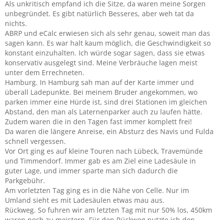
Als unkritisch empfand ich die Sitze, da waren meine Sorgen
unbegründet. Es gibt natürlich Besseres, aber weh tat da
nichts.
ABRP und eCalc erwiesen sich als sehr genau, soweit man das
sagen kann. Es war halt kaum möglich, die Geschwindigkeit so
konstant einzuhalten. Ich würde sogar sagen, dass sie etwas
konservativ ausgelegt sind. Meine Verbräuche lagen meist
unter dem Errechneten.
Hamburg. In Hamburg sah man auf der Karte immer und
überall Ladepunkte. Bei meinem Bruder angekommen, wo
parken immer eine Hürde ist, sind drei Stationen im gleichen
Abstand, den man als Laternenparker auch zu laufen hätte.
Zudem waren die in den Tagen fast immer komplett frei!
Da waren die längere Anreise, ein Absturz des Navis und Fulda
schnell vergessen.
Vor Ort ging es auf kleine Touren nach Lübeck, Travemünde
und Timmendorf. Immer gab es am Ziel eine Ladesäule in
guter Lage, und immer sparte man sich dadurch die
Parkgebühr.
Am vorletzten Tag ging es in die Nähe von Celle. Nur im
Umland sieht es mit Ladesäulen etwas mau aus.
Rückweg. So fuhren wir am letzten Tag mit nur 50% los, 450km
waren noch zu meistern. Für den Rückweg nutzte ich den