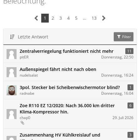
Beleuchtung.
1
2
3
4
5
…
13
Letzte Antwort
Filter
Zentralverriegelung funktioniert nicht mehr
11
pitER
Donnerstag, 22:50
Außenspiegel fährt nicht nach oben
nudelsalat
Donnerstag, 16:24
3pol. Stecker bei Scheibenwischermotor blind?
1
radnabe
Donnerstag, 16:04
Zoe R110 EZ 12/2020: Nach 36.000 km dritter
6
Klima-Kompressor hin.
chap0
29. Juli 2026
Zusammenhang HV Kühlkreislauf und
3