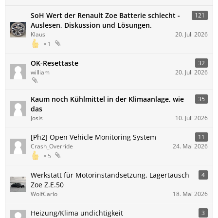
SoH Wert der Renault Zoe Batterie schlecht -
121
Auslesen, Diskussion und Lösungen.
Klaus
20. Juli 2026
1
OK-Resettaste
32
william
20. Juli 2026
Kaum noch Kühlmittel in der Klimaanlage, wie
35
das
Josis
10. Juli 2026
[Ph2] Open Vehicle Monitoring System
11
Crash_Override
24. Mai 2026
5
Werkstatt für Motorinstandsetzung, Lagertausch
4
Zoe Z.E.50
WolfCarlo
18. Mai 2026
Heizung/Klima undichtigkeit
3