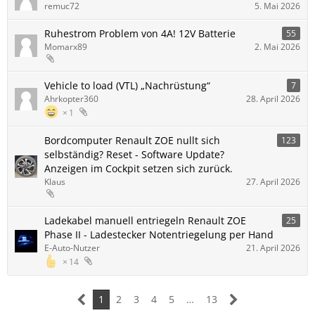
remuc72
5. Mai 2026
Ruhestrom Problem von 4A! 12V Batterie
55
Momarx89
2. Mai 2026
Vehicle to load (VTL) „Nachrüstung“
7
Ahrkopter360
28. April 2026
1
Bordcomputer Renault ZOE nullt sich
123
selbständig? Reset - Software Update?
Anzeigen im Cockpit setzen sich zurück.
Klaus
27. April 2026
Ladekabel manuell entriegeln Renault ZOE
25
Phase II - Ladestecker Notentriegelung per Hand
E-Auto-Nutzer
21. April 2026
14
1
2
3
4
5
…
13