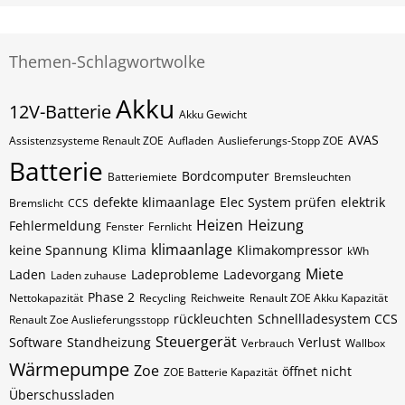
Themen-Schlagwortwolke
Akku
12V-Batterie
Akku Gewicht
AVAS
Assistenzsysteme Renault ZOE
Aufladen
Auslieferungs-Stopp ZOE
Batterie
Bordcomputer
Batteriemiete
Bremsleuchten
defekte klimaanlage
Elec System prüfen
elektrik
Bremslicht
CCS
Heizen
Heizung
Fehlermeldung
Fenster
Fernlicht
klimaanlage
keine Spannung
Klima
Klimakompressor
kWh
Miete
Laden
Ladeprobleme
Ladevorgang
Laden zuhause
Phase 2
Nettokapazität
Recycling
Reichweite
Renault ZOE Akku Kapazität
rückleuchten
Schnellladesystem CCS
Renault Zoe Auslieferungsstopp
Steuergerät
Software
Standheizung
Verlust
Verbrauch
Wallbox
Wärmepumpe
Zoe
öffnet nicht
ZOE Batterie Kapazität
Überschussladen