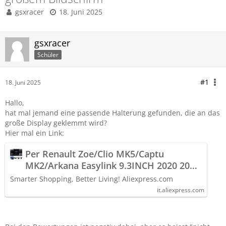
gsxracer
18. Juni 2025
gsxracer
Schüler
#1
18. Juni 2025
Hallo,
hat mal jemand eine passende Halterung gefunden, die an das
große Display geklemmt wird?
Hier mal ein Link:
Per Renault Zoe/Clio MK5/Captu
MK2/Arkana Easylink 9.3INCH 2020 2021
-2024 Supporto per telefono per auto
Smarter Shopping, Better Living! Aliexpress.com
GPS Supporto speciale Staffa fissa -
it.aliexpress.com
AliExpress 34