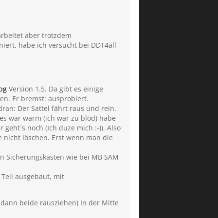
arbeitet aber trotzdem
iert, habe ich versucht bei DDT4all
pg
Version 1.5. Da gibt es einige
en. Er bremst: ausprobiert.
dran: Der Sattel fährt raus und rein.
 es war warm (ich war zu blöd) habe
 geht´s noch (Ich duze mich :-)). Also
ge nicht löschen. Erst wenn man die
einen Sicherungskasten wie bei MB SAM
 Teil ausgebaut, mit
, dann beide rausziehen) In der Mitte