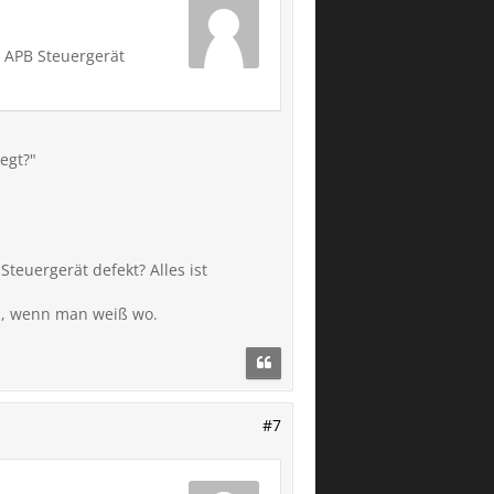
m APB Steuergerät
egt?"
Steuergerät defekt? Alles ist
en, wenn man weiß wo.
#7