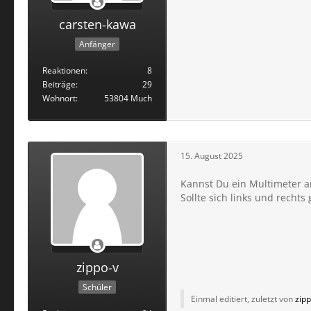
carsten-kawa
Anfänger
Reaktionen
8
Beiträge
29
Wohnort
53804 Much
15. August 2025
Kannst Du ein Multimeter 
Sollte sich links und recht
zippo-v
Schüler
Einmal editiert, zuletzt von
zipp