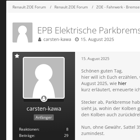
Renault ZOE Forum
Renault ZOE Forum
ZOE - Fahrwerk - Bremsen
EPB Elektrische Parkbrem
carsten-kawa
15. August 2025
15. August 2025
Schönen guten Tag,
hier will ich Euch erzählen,
August 2025, wie
hier
kurz erläutert, erneuerte i
Stecker ab, Parkbremse hab
carsten-kawa
sieht ja, wohin der Kolben
den Kolben auch zurückdrehe
Anfänger
Nun, ohne Gewähr, Sattel 35 
Reaktionen
8
zumindest.
Beiträge
29