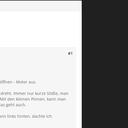
#1
öffnen - Motor aus.
h dreht. Immer nur kurze Stöße, man
Mit den kleinen Pinnen, kann man
das geht auch.
ann links hinten, dachte ich