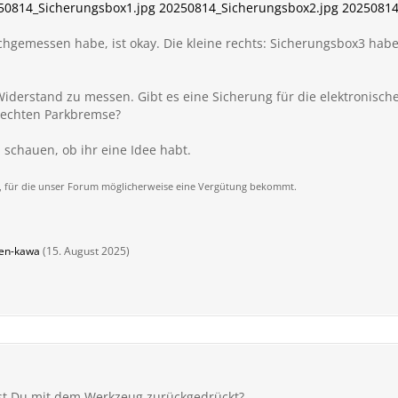
50814_Sicherungsbox1.jpg
20250814_Sicherungsbox2.jpg
20250814
rchgemessen habe, ist okay. Die kleine rechts: Sicherungsbox3 habe
 Widerstand zu messen. Gibt es eine Sicherung für die elektronische
rechten Parkbremse?
 schauen, ob ihr eine Idee habt.
nks, für die unser Forum möglicherweise eine Vergütung bekommt.
ten-kawa
(
15. August 2025
)
ast Du mit dem Werkzeug zurückgedrückt?