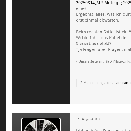
20250814_MR-Mitte.jpg
202
eine?
Ergebnis, alles, was ich du
erst einmal abwarten.
Beim rechten Sattel ist ein
Wohin führt das Kabel der 
Steuerbox defekt?
Tja Fragen über Fragen, mal
* Unsere Seite enthält Affiliate-Li
2 Mal editiert, zuletzt von
cars
15. August 2025
Mal ne blöde Frage: was h