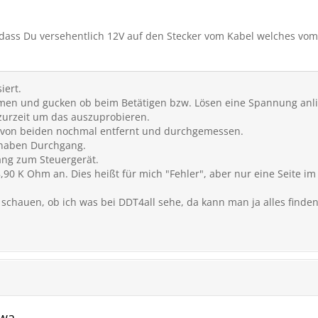
, dass Du versehentlich 12V auf den Stecker vom Kabel welches vo
iert.
men und gucken ob beim Betätigen bzw. Lösen eine Spannung anli
e zurzeit um das auszuprobieren.
r von beiden nochmal entfernt und durchgemessen.
l haben Durchgang.
ang zum Steuergerät.
,90 K Ohm an. Dies heißt für mich "Fehler", aber nur eine Seite im 
 schauen, ob ich was bei DDT4all sehe, da kann man ja alles find
awa