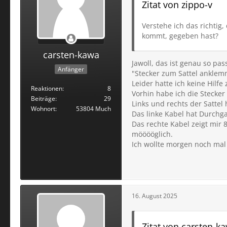
Zitat von zippo-v
Verstehe ich das richtig
kommt, gegeben hast?
carsten-kawa
Jawoll, das ist genau so pass
Anfänger
"Stecker zum Sattel anklem
Leider hatte ich keine Hilf
Reaktionen
8
Vorhin habe ich die Stecke
Beiträge
29
Links und rechts der Satte
Wohnort
53804 Much
Das linke Kabel hat Durchg
Das rechte Kabel zeigt mir 8
mööööglich.
Ich wollte morgen noch mal
16. August 2025
Zitat von carsten-k