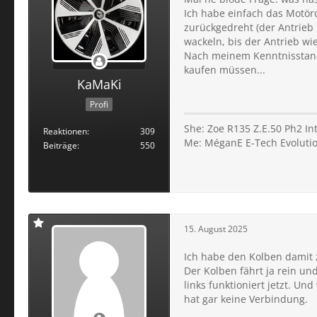
Ich habe einfach das Motör
zurückgedreht (der Antrieb
wackeln, bis der Antrieb wie
Nach meinem Kenntnisstand
kaufen müssen...
KaMaKi
Profi
She: Zoe R135 Z.E.50 Ph2 I
Reaktionen
309
Me: MéganE E-Tech Evolution
Beiträge
550
15. August 2025
Ich habe den Kolben damit 
Der Kolben fährt ja rein un
links funktioniert jetzt. U
hat gar keine Verbindung.