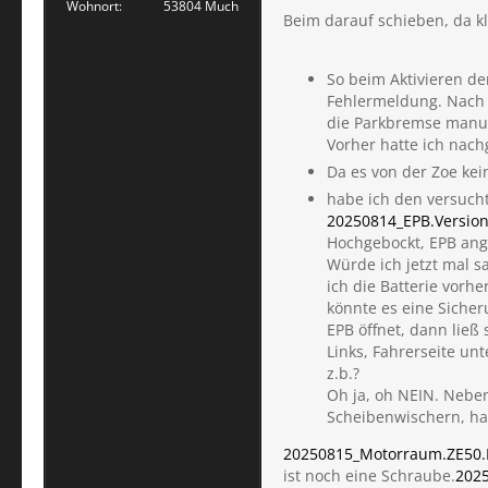
Wohnort
53804 Much
Beim darauf schieben, da kl
So beim Aktivieren de
Fehlermeldung. Nach e
die Parkbremse manue
Vorher hatte ich nach
Da es von der Zoe kei
habe ich den versucht
20250814_EPB.Version
Hochgebockt, EPB angez
Würde ich jetzt mal s
ich die Batterie vorhe
könnte es eine Sicher
EPB öffnet, dann ließ 
Links, Fahrerseite un
z.b.?
Oh ja, oh NEIN. Neben
Scheibenwischern, ha
20250815_Motorraum.ZE50.
ist noch eine Schraube.
2025