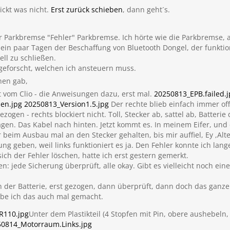
ickt was nicht.
Erst zurück schieben
, dann geht´s.
r Parkbremse "Fehler" Parkbremse. Ich hörte wie die Parkbremse, 
in paar Tagen der Beschaffung von Bluetooth Dongel, der funktion
ll zu schließen.
geforscht, welchen ich ansteuern muss.
nen gab,
 vom Clio - die Anweisungen dazu, erst mal.
20250813_EPB.failed.j
en.jpg
20250813_Version1.5.jpg
Der rechte blieb einfach immer off
ogen - rechts blockiert nicht. Toll, Stecker ab, sattel ab, Batterie 
agen. Das Kabel nach hinten. Jetzt kommt es. In meinem Eifer, und
r beim Ausbau mal an den Stecker gehalten, bis mir auffiel, Ey ,Alter
ung geben, weil links funktioniert es ja. Den Fehler konnte ich lan
sich der Fehler löschen, hatte ich erst gestern gemerkt.
ten: jede Sicherung überprüft, alle okay. Gibt es vielleicht noch 
 der Batterie, erst gezogen, dann überprüft, dann doch das ganze
be ich das auch mal gemacht.
R110.jpg
Unter dem Plastikteil (4 Stopfen mit Pin, obere aushebeln
0814_Motorraum.Links.jpg