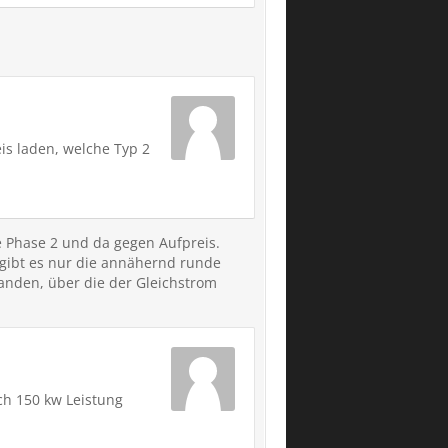
is laden, welche Typ 2
oe Phase 2 und da gegen Aufpreis.
gibt es nur die annähernd runde
handen, über die der Gleichstrom
ch 150 kw Leistung