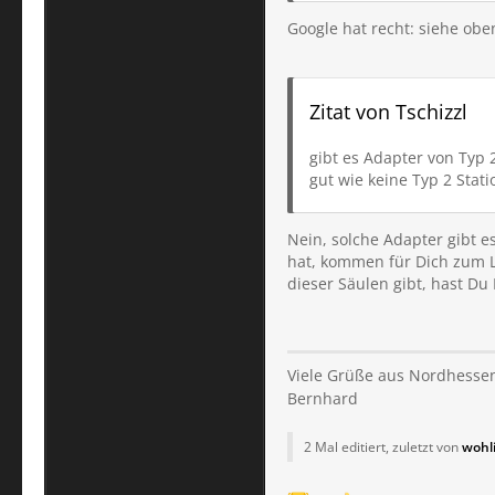
Google hat recht: siehe obe
Zitat von Tschizzl
gibt es Adapter von Typ 
gut wie keine Typ 2 Stati
Nein, solche Adapter gibt e
hat, kommen für Dich zum L
dieser Säulen gibt, hast Du 
Viele Grüße aus Nordhessen
Bernhard
2 Mal editiert, zuletzt von
wohl