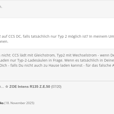
n.
2 auf CCS DC, falls tatsächlich nur Typ 2 möglich ist? In meinem Um
onen.
s nicht: CCS lädt mit Gleichstrom, Typ2 mit Wechselstrom - wenn 
aden nur Typ-2-Ladesäulen in Frage. Wenn es tatsächlich in Dein
Dich - falls Du nicht auch zu Hause laden kannst - für das falsche
...
☆ ZOE Intens R135 Z.E.50
(07/20)
iks
(
18. November 2025
)