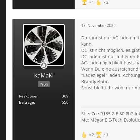
1
2
18. November 2025
Du kannst nur AC laden mit
kann.
DC ist nicht möglich, es gi
DC laden ist nur mit einer 
AC-Lademöglichkeit hast, ha
Wenn Du eine ausreichend v
KaMaKi
"Ladeziegel" laden. Achtung
Brandgefahr.
Profi
Sonst bleibt dir wohl nur Ald
Reaktionen
309
Beiträge
550
She: Zoe R135 Z.E.50 Ph2 I
Me: MéganE E-Tech Evolution
2
1