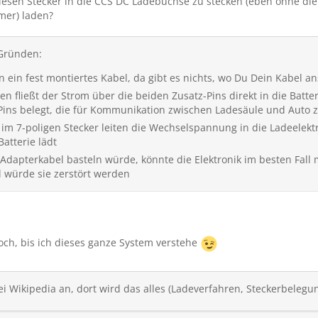
iesen Stecker in die CCS DC Ladebuchse zu stecken (eben ohne die
mer) laden?
 Gründen:
ein fest montiertes Kabel, da gibt es nichts, wo Du Dein Kabel a
n fließt der Strom über die beiden Zusatz-Pins direkt in die Batter
Pins belegt, die für Kommunikation zwischen Ladesäule und Auto 
3 im 7-poligen Stecker leiten die Wechselspannung in die Ladeelekt
atterie lädt
Adapterkabel basteln würde, könnte die Elektronik im besten Fall
ll würde sie zerstört werden
och, bis ich dieses ganze System verstehe
 Wikipedia an, dort wird das alles (Ladeverfahren, Steckerbelegung 