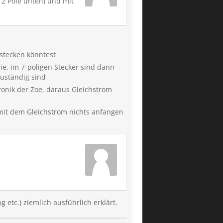
 2 Pole unten) und mit
nstecken könntest
ie, im 7-poligen Stecker sind dann
zuständig sind
ronik der Zoe, daraus Gleichstrom
 mit dem Gleichstrom nichts anfangen
etc.) ziemlich ausführlich erklärt.