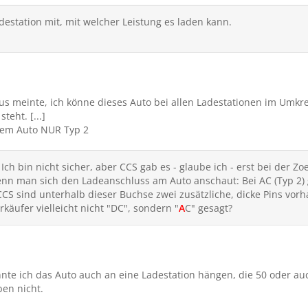
adestation mit, mit welcher Leistung es laden kann.
s meinte, ich könne dieses Auto bei allen Ladestationen im Umkre
eht. [...]
esem Auto NUR Typ 2
Ich bin nicht sicher, aber CCS gab es - glaube ich - erst bei der Z
n man sich den Ladeanschluss am Auto anschaut: Bei AC (Typ 2) 
CCS sind unterhalb dieser Buchse zwei zusätzliche, dicke Pins vor
käufer vielleicht nicht "DC", sondern "
A
C" gesagt?
nnte ich das Auto auch an eine Ladestation hängen, die 50 oder au
ben nicht.