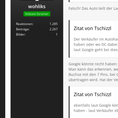
wohliks
Falsch! Das Auto teilt der L
Vollzeit-Stromer
Reaktionen
1.285
Zitat von Tschizzl
Beiträge
2.267
Bilder
1
Der Verkäufer im Autohau
haben oder wo DC dabei st
laut Google geht bei di
Google könnte recht haben: 
Man kann das erkennen, wen
Buchse mit den 7 Pins, bei 
übertragen wird. Hat der Ver
Zitat von Tschizzl
ebenfalls laut Google kö
haben - laut Verkäufer e