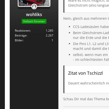
Wäre es nicht möglich, d
Gleichstrom (also langsa
wohliks
Nein, gleich aus mehreren
Vollzeit-Stromer
CCS-Ladesäulen haben 
Reaktionen
1.285
Beim Gleichstrom-Lade
Beiträge
2.267
nur die Erde und die 
Bilder
1
Die Pins L1, L2 und L
macht und damit die B
selbst, wenn man ein 
- im schlechtesten Fa
Zitat von Tschizzl
Dauert wahrscheinlich n
Schau Dir mal das Thema bei