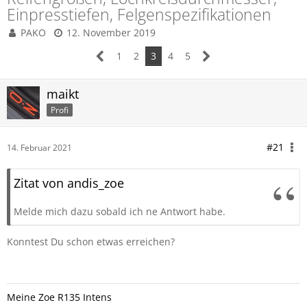
Einpresstiefen, Felgenspezifikationen
PAKO
12. November 2019
1
2
3
4
5
maikt
Profi
#21
14. Februar 2021
Zitat von andis_zoe
Melde mich dazu sobald ich ne Antwort habe.
Konntest Du schon etwas erreichen?
Meine Zoe R135 Intens