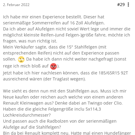
#29
2. Februar 2022
Ich habe mir einen Experience bestellt. Dieser hat
serienmäßige Sommerreifen auf 16 Zoll Alufelgen.
Da ich aber auf Alufelgen nicht soviel Wert lege und immer die
möglichst kleinste Reifen-(und Felgen-)größe fahre, möchte ich
fragen, was nun richtig ist.
Mein Verkäufer sagte, dass die 15" Stahlfelgen (mit
entsprechenden Reifen) nicht auf den Experience passen
sollen.
Da habe ich dann nicht weiter nachgefragt (sonst
rege ich mich bloß auf
).
Jetzt habe ich hier nachlesen können, dass die 185/65R15 92T
ausreichend wären (der Traglast wegen).
Wie sieht es denn nun mit den Stahlfelgen aus. Muss ich mir
Neue kaufen oder reichen auch welche von einem anderen
Renault Kleinwagen aus? Denke dabei an Twingo oder Clio.
Haben die die gleiche Felgengröße inclu 5x114,3
Lochkreisdurchmesser?
Und passen auch die Radbolzen von der serienmäßigen
Alufelge auf die Stahlfelgen?
Bin da bei Renault komplett neu. Hatte mal einen Hundefänger