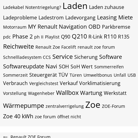
Laden
Laden zuhause
Ladekabel Notentriegelung?
Leasing
Miete
Ladeprobleme
Ladestrom
Ladevorgang
MY Renault
Navigation
OBD
Parkbremse
Motorraum
Q210
Phase 2
R110
Q90
R-Link
R135
pdc
ph II
Playlist
Reichweite
Renault Zoe Facelift
renault zoe forum
Service
Software
Sicherung
Schnellladesystem CCS
Softwareupdate Navi
SOH
SoH Wert
Sommerreifen
Steuergerät
TÜV
Sommerzeit
Türen
Umweltbonus
Unfall
USB
Verbrauch
Verkauf
Vorklimatisierung
Vergleichstest
Wallbox
Wartung
Werkstatt
Vorstellung
Wagenheber
Zoe
Wärmepumpe
zentralverrigelung
ZOE-Forum
Zoe 40 kWh
zoe forum
öffnet nicht
Renault ZOE Forum