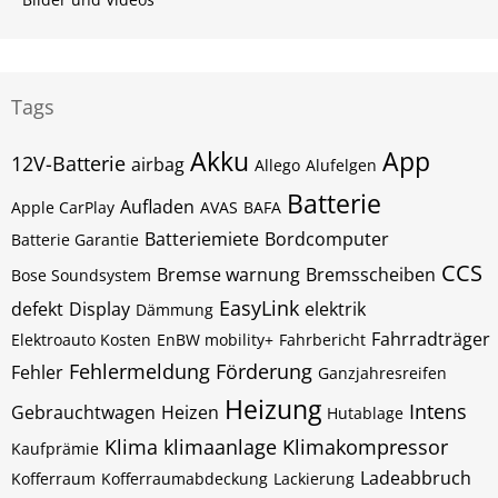
Tags
Akku
App
12V-Batterie
airbag
Allego
Alufelgen
Batterie
Aufladen
Apple CarPlay
AVAS
BAFA
Batteriemiete
Bordcomputer
Batterie Garantie
CCS
Bremse warnung
Bremsscheiben
Bose Soundsystem
EasyLink
defekt
Display
elektrik
Dämmung
Fahrradträger
Elektroauto Kosten
EnBW mobility+
Fahrbericht
Fehlermeldung
Förderung
Fehler
Ganzjahresreifen
Heizung
Intens
Gebrauchtwagen
Heizen
Hutablage
Klima
klimaanlage
Klimakompressor
Kaufprämie
Ladeabbruch
Kofferraum
Kofferraumabdeckung
Lackierung