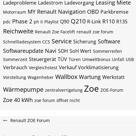
Leasing
Miete
Ladeprobleme
Ladestrom
Ladevorgang
MY Renault
Navigation
OBD
Parkbremse
Motorraum
Q210
Phase 2
R110
Q90
R-Link
R135
pdc
ph II
Playlist
Reichweite
Renault Zoe Facelift
renault zoe forum
Service
Software
Sicherung
Schnellladesystem CCS
Softwareupdate Navi
SOH
SoH Wert
Sommerreifen
Steuergerät
TÜV
Sommerzeit
Türen
Umweltbonus
Unfall
USB
Verbrauch
Verkauf
Vorklimatisierung
Vergleichstest
Wallbox
Wartung
Werkstatt
Vorstellung
Wagenheber
Zoe
Wärmepumpe
zentralverrigelung
ZOE-Forum
Zoe 40 kWh
zoe forum
öffnet nicht
Renault ZOE Forum