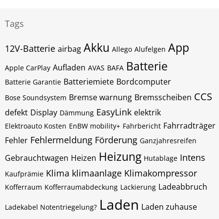
Tags
Akku
App
12V-Batterie
airbag
Allego
Alufelgen
Batterie
Aufladen
Apple CarPlay
AVAS
BAFA
Batteriemiete
Bordcomputer
Batterie Garantie
CCS
Bremse warnung
Bremsscheiben
Bose Soundsystem
EasyLink
defekt
Display
elektrik
Dämmung
Fahrradträger
Elektroauto Kosten
EnBW mobility+
Fahrbericht
Fehlermeldung
Förderung
Fehler
Ganzjahresreifen
Heizung
Intens
Gebrauchtwagen
Heizen
Hutablage
Klima
klimaanlage
Klimakompressor
Kaufprämie
Ladeabbruch
Kofferraum
Kofferraumabdeckung
Lackierung
Laden
Laden zuhause
Ladekabel Notentriegelung?