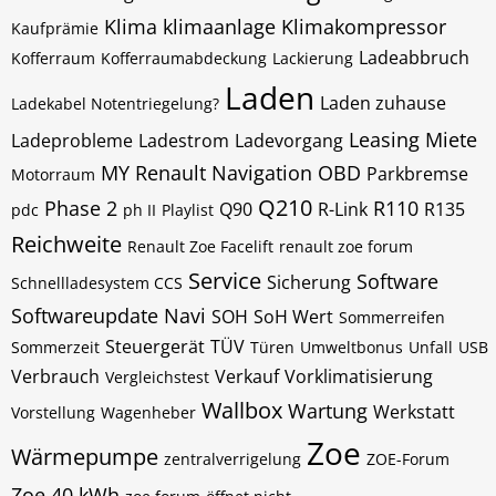
Klima
klimaanlage
Klimakompressor
Kaufprämie
Ladeabbruch
Kofferraum
Kofferraumabdeckung
Lackierung
Laden
Laden zuhause
Ladekabel Notentriegelung?
Leasing
Miete
Ladeprobleme
Ladestrom
Ladevorgang
MY Renault
Navigation
OBD
Parkbremse
Motorraum
Q210
Phase 2
R110
Q90
R-Link
R135
pdc
ph II
Playlist
Reichweite
Renault Zoe Facelift
renault zoe forum
Service
Software
Sicherung
Schnellladesystem CCS
Softwareupdate Navi
SOH
SoH Wert
Sommerreifen
Steuergerät
TÜV
Sommerzeit
Türen
Umweltbonus
Unfall
USB
Verbrauch
Verkauf
Vorklimatisierung
Vergleichstest
Wallbox
Wartung
Werkstatt
Vorstellung
Wagenheber
Zoe
Wärmepumpe
zentralverrigelung
ZOE-Forum
Zoe 40 kWh