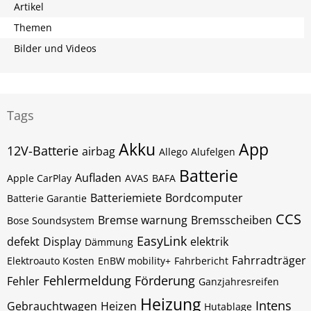
Artikel
Themen
Bilder und Videos
Tags
Akku
App
12V-Batterie
airbag
Allego
Alufelgen
Batterie
Aufladen
Apple CarPlay
AVAS
BAFA
Batteriemiete
Bordcomputer
Batterie Garantie
CCS
Bremse warnung
Bremsscheiben
Bose Soundsystem
EasyLink
defekt
Display
elektrik
Dämmung
Fahrradträger
Elektroauto Kosten
EnBW mobility+
Fahrbericht
Fehlermeldung
Förderung
Fehler
Ganzjahresreifen
Heizung
Intens
Gebrauchtwagen
Heizen
Hutablage