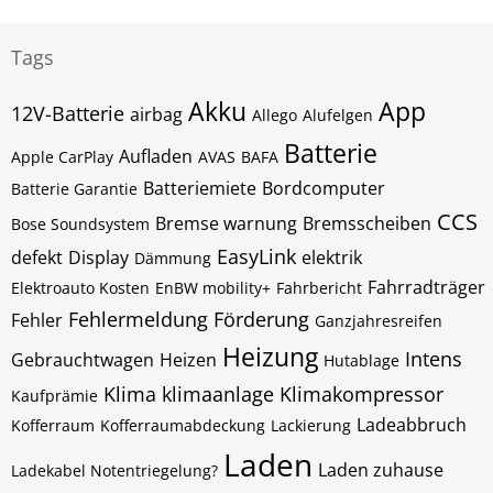
Tags
Akku
App
12V-Batterie
airbag
Allego
Alufelgen
Batterie
Aufladen
Apple CarPlay
AVAS
BAFA
Batteriemiete
Bordcomputer
Batterie Garantie
CCS
Bremse warnung
Bremsscheiben
Bose Soundsystem
EasyLink
defekt
Display
elektrik
Dämmung
Fahrradträger
Elektroauto Kosten
EnBW mobility+
Fahrbericht
Fehlermeldung
Förderung
Fehler
Ganzjahresreifen
Heizung
Intens
Gebrauchtwagen
Heizen
Hutablage
Klima
klimaanlage
Klimakompressor
Kaufprämie
Ladeabbruch
Kofferraum
Kofferraumabdeckung
Lackierung
Laden
Laden zuhause
Ladekabel Notentriegelung?