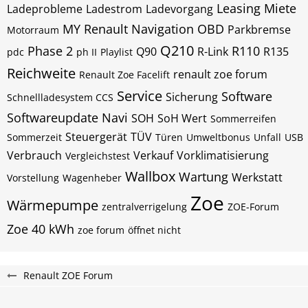
Leasing
Miete
Ladeprobleme
Ladestrom
Ladevorgang
MY Renault
Navigation
OBD
Parkbremse
Motorraum
Q210
Phase 2
R110
Q90
R-Link
R135
pdc
ph II
Playlist
Reichweite
renault zoe forum
Renault Zoe Facelift
Service
Software
Sicherung
Schnellladesystem CCS
Softwareupdate Navi
SOH
SoH Wert
Sommerreifen
Steuergerät
TÜV
Sommerzeit
Türen
Umweltbonus
Unfall
USB
Verbrauch
Verkauf
Vorklimatisierung
Vergleichstest
Wallbox
Wartung
Werkstatt
Vorstellung
Wagenheber
Zoe
Wärmepumpe
zentralverrigelung
ZOE-Forum
Zoe 40 kWh
zoe forum
öffnet nicht
Renault ZOE Forum