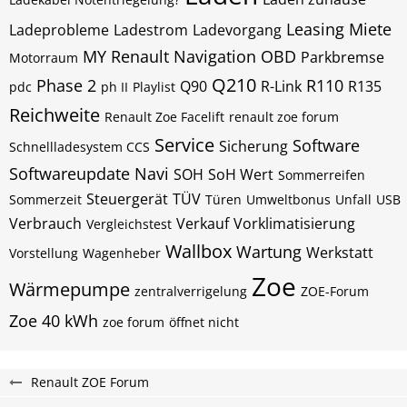
Leasing
Miete
Ladeprobleme
Ladestrom
Ladevorgang
MY Renault
Navigation
OBD
Parkbremse
Motorraum
Q210
Phase 2
R110
Q90
R-Link
R135
pdc
ph II
Playlist
Reichweite
Renault Zoe Facelift
renault zoe forum
Service
Software
Sicherung
Schnellladesystem CCS
Softwareupdate Navi
SOH
SoH Wert
Sommerreifen
Steuergerät
TÜV
Sommerzeit
Türen
Umweltbonus
Unfall
USB
Verbrauch
Verkauf
Vorklimatisierung
Vergleichstest
Wallbox
Wartung
Werkstatt
Vorstellung
Wagenheber
Zoe
Wärmepumpe
zentralverrigelung
ZOE-Forum
Zoe 40 kWh
zoe forum
öffnet nicht
Renault ZOE Forum