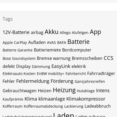
Tags
Akku
App
12V-Batterie
airbag
Allego
Alufelgen
Batterie
Aufladen
Apple CarPlay
AVAS
BAFA
Batteriemiete
Bordcomputer
Batterie Garantie
CCS
Bremse warnung
Bremsscheiben
Bose Soundsystem
EasyLink
defekt
Display
elektrik
Dämmung
Fahrradträger
Elektroauto Kosten
EnBW mobility+
Fahrbericht
Fehlermeldung
Förderung
Fehler
Ganzjahresreifen
Heizung
Intens
Gebrauchtwagen
Heizen
Hutablage
Klima
klimaanlage
Klimakompressor
Kaufprämie
Ladeabbruch
Kofferraum
Kofferraumabdeckung
Lackierung
Laden
Laden zuhause
Ladekabel Notentriegelung?