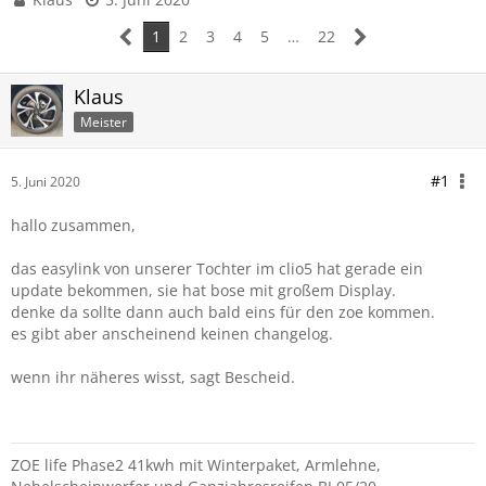
1
2
3
4
5
…
22
Klaus
Meister
#1
5. Juni 2020
hallo zusammen,
das easylink von unserer Tochter im clio5 hat gerade ein
update bekommen, sie hat bose mit großem Display.
denke da sollte dann auch bald eins für den zoe kommen.
es gibt aber anscheinend keinen changelog.
wenn ihr näheres wisst, sagt Bescheid.
ZOE life Phase2 41kwh mit Winterpaket, Armlehne,