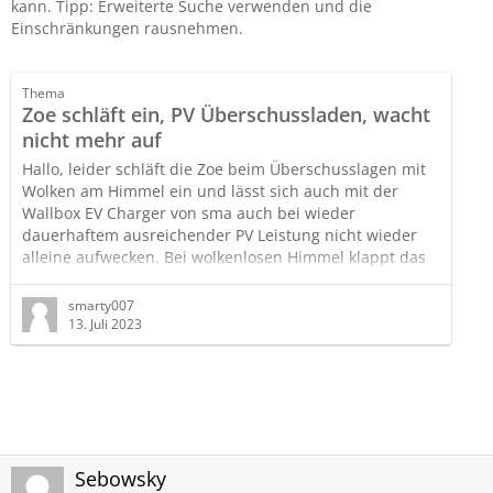
kann. Tipp: Erweiterte Suche verwenden und die
Einschränkungen rausnehmen.
Thema
Zoe schläft ein, PV Überschussladen, wacht
nicht mehr auf
Hallo, leider schläft die Zoe beim Überschusslagen mit
Wolken am Himmel ein und lässt sich auch mit der
Wallbox EV Charger von sma auch bei wieder
dauerhaftem ausreichender PV Leistung nicht wieder
alleine aufwecken. Bei wolkenlosen Himmel klappt das
Laden.
Die Werkstatt meinte, das ein Aufwecken durch die
smarty007
Wallbox bei der Zoe nicht vorgesehen sei.
13. Juli 2023
Gibt es hier im Forum Zoes, die wieder alleine
aufgeweckt werden bzw. gibt es Tipps zur Ursache? Bei
manchen Nutzern in anderen Foren. brauchte auch…
Sebowsky