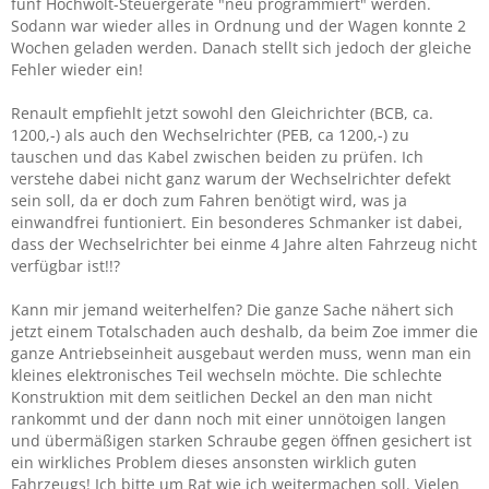
fünf Hochwolt-Steuergeräte "neu programmiert" werden.
Sodann war wieder alles in Ordnung und der Wagen konnte 2
Wochen geladen werden. Danach stellt sich jedoch der gleiche
Fehler wieder ein!
Renault empfiehlt jetzt sowohl den Gleichrichter (BCB, ca.
1200,-) als auch den Wechselrichter (PEB, ca 1200,-) zu
tauschen und das Kabel zwischen beiden zu prüfen. Ich
verstehe dabei nicht ganz warum der Wechselrichter defekt
sein soll, da er doch zum Fahren benötigt wird, was ja
einwandfrei funtioniert. Ein besonderes Schmanker ist dabei,
dass der Wechselrichter bei einme 4 Jahre alten Fahrzeug nicht
verfügbar ist!!?
Kann mir jemand weiterhelfen? Die ganze Sache nähert sich
jetzt einem Totalschaden auch deshalb, da beim Zoe immer die
ganze Antriebseinheit ausgebaut werden muss, wenn man ein
kleines elektronisches Teil wechseln möchte. Die schlechte
Konstruktion mit dem seitlichen Deckel an den man nicht
rankommt und der dann noch mit einer unnötoigen langen
und übermäßigen starken Schraube gegen öffnen gesichert ist
ein wirkliches Problem dieses ansonsten wirklich guten
Fahrzeugs! Ich bitte um Rat wie ich weitermachen soll. Vielen