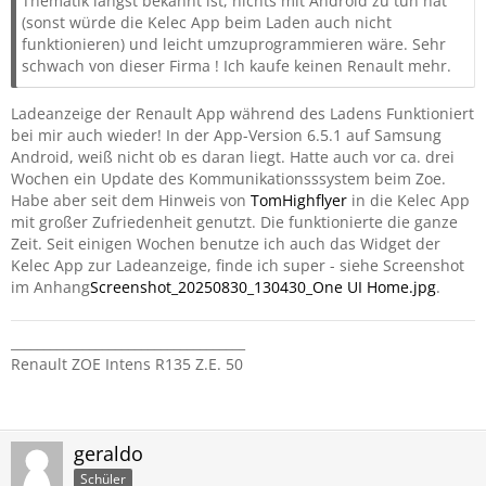
Thematik längst bekannt ist, nichts mit Android zu tun hat
(sonst würde die Kelec App beim Laden auch nicht
funktionieren) und leicht umzuprogrammieren wäre. Sehr
schwach von dieser Firma ! Ich kaufe keinen Renault mehr.
Ladeanzeige der Renault App während des Ladens Funktioniert
bei mir auch wieder! In der App-Version 6.5.1 auf Samsung
Android, weiß nicht ob es daran liegt. Hatte auch vor ca. drei
Wochen ein Update des Kommunikationsssystem beim Zoe.
Habe aber seit dem Hinweis von
TomHighflyer
in die Kelec App
mit großer Zufriedenheit genutzt. Die funktionierte die ganze
Zeit. Seit einigen Wochen benutze ich auch das Widget der
Kelec App zur Ladeanzeige, finde ich super - siehe Screenshot
im Anhang
Screenshot_20250830_130430_One UI Home.jpg
.
____________________________________
Renault ZOE Intens R135 Z.E. 50
geraldo
Schüler