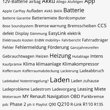
Akku
App
12V-Batterie
airbag
Allego
Alufelgen
Batterie
Aufladen
Apple CarPlay
AVAS
BAFA
Batteriemiete
Bordcomputer
Batterie Garantie
CCS
Bremse warnung
Bremsscheiben
Bose Soundsystem
EasyLink
defekt
Display
elektrik
Dämmung
Fahrradträger
Elektroauto Kosten
EnBW mobility+
Fahrbericht
Fehlermeldung
Förderung
Fehler
Ganzjahresreifen
Heizung
Intens
Gebrauchtwagen
Heizen
Hutablage
Klima
klimaanlage
Klimakompressor
Kaufprämie
Ladeabbruch
Kofferraum
Kofferraumabdeckung
Lackierung
Laden
Laden zuhause
Ladekabel Notentriegelung?
Leasing
Miete
Ladeprobleme
Ladestrom
Ladevorgang
MY Renault
Navigation
OBD
Parkbremse
Motorraum
Q210
Phase 2
R110
Q90
R-Link
R135
pdc
ph II
Playlist