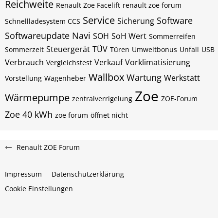
Reichweite
Renault Zoe Facelift
renault zoe forum
Service
Software
Sicherung
Schnellladesystem CCS
Softwareupdate Navi
SOH
SoH Wert
Sommerreifen
Steuergerät
TÜV
Sommerzeit
Türen
Umweltbonus
Unfall
USB
Verbrauch
Verkauf
Vorklimatisierung
Vergleichstest
Wallbox
Wartung
Werkstatt
Vorstellung
Wagenheber
Zoe
Wärmepumpe
zentralverrigelung
ZOE-Forum
Zoe 40 kWh
zoe forum
öffnet nicht
Renault ZOE Forum
Impressum
Datenschutzerklärung
Cookie Einstellungen