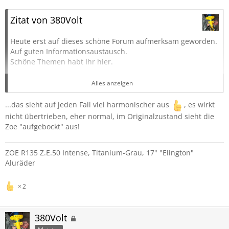
Zitat von 380Volt
Heute erst auf dieses schöne Forum aufmerksam geworden.
Auf guten Informationsaustausch.
Schöne Themen habt Ihr hier.
Moin, kurze Vorstellung:
Alles anzeigen
Ich habe mir im Oktober eine Life 110 R40 zu gelegt und sie
gleich mal an meinen "Geschmack" an gepasst.
...das sieht auf jeden Fall viel harmonischer aus
, es wirkt
Da ich vom E-Smart umgestiegen bin war mir das ZOE
nicht übertrieben, eher normal, im Originalzustand sieht die
Fahrwerk deutlich zu weich. Nun stimmt es für meinen
Zoe "aufgebockt" aus!
Geschmack, trotz "Ü60" ....
ZOE R135 Z.E.50 Intense, Titanium-Grau, 17" "Elington"
H&R Federn mit Gutachten und dann gleich mal Bilstein B6
Aluräder
dazu genommen. Deutlich bessere Strassenlage. Alles mit
TÜV. Alles selber erledigt.
40 Jahre Erfahrung
2
Gern können Fragen gestellt werden.
380Volt