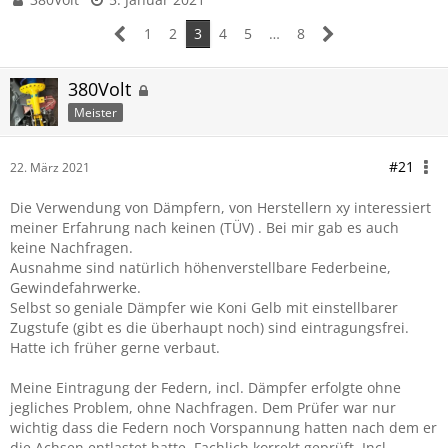
1
2
3
4
5
…
8
380Volt
Meister
#21
22. März 2021
Die Verwendung von Dämpfern, von Herstellern xy interessiert
meiner Erfahrung nach keinen (TÜV) . Bei mir gab es auch
keine Nachfragen.
Ausnahme sind natürlich höhenverstellbare Federbeine,
Gewindefahrwerke.
Selbst so geniale Dämpfer wie Koni Gelb mit einstellbarer
Zugstufe (gibt es die überhaupt noch) sind eintragungsfrei.
Hatte ich früher gerne verbaut.
Meine Eintragung der Federn, incl. Dämpfer erfolgte ohne
jegliches Problem, ohne Nachfragen. Dem Prüfer war nur
wichtig dass die Federn noch Vorspannung hatten nach dem er
die Achsen entlastet hatte. Fachlich korrekt geprüft. Incl.